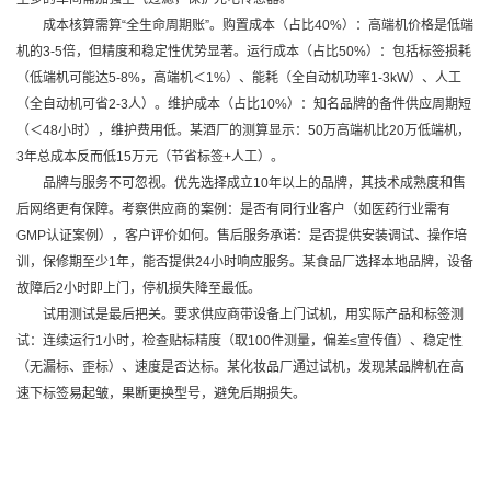
成本核算需算“全生命周期账”。购置成本（占比40%）：高端机价格是低端
机的3-5倍，但精度和稳定性优势显著。运行成本（占比50%）：包括标签损耗
（低端机可能达5-8%，高端机＜1%）、能耗（全自动机功率1-3kW）、人工
（全自动机可省2-3人）。维护成本（占比10%）：知名品牌的备件供应周期短
（＜48小时），维护费用低。某酒厂的测算显示：50万高端机比20万低端机，
3年总成本反而低15万元（节省标签+人工）。
品牌与服务不可忽视。优先选择成立10年以上的品牌，其技术成熟度和售
后网络更有保障。考察供应商的案例：是否有同行业客户（如医药行业需有
GMP认证案例），客户评价如何。售后服务承诺：是否提供安装调试、操作培
训，保修期至少1年，能否提供24小时响应服务。某食品厂选择本地品牌，设备
故障后2小时即上门，停机损失降至最低。
试用测试是最后把关。要求供应商带设备上门试机，用实际产品和标签测
试：连续运行1小时，检查贴标精度（取100件测量，偏差≤宣传值）、稳定性
（无漏标、歪标）、速度是否达标。某化妆品厂通过试机，发现某品牌机在高
速下标签易起皱，果断更换型号，避免后期损失。