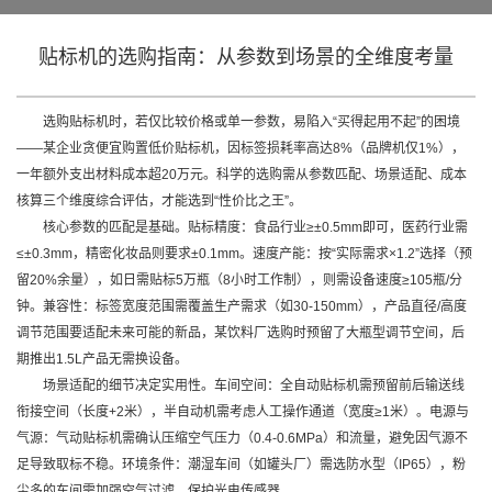
贴标机的选购指南：从参数到场景的全维度考量
选购贴标机时，若仅比较价格或单一参数，易陷入“买得起用不起”的困境
——某企业贪便宜购置低价贴标机，因标签损耗率高达8%（品牌机仅1%），
一年额外支出材料成本超20万元。科学的选购需从参数匹配、场景适配、成本
核算三个维度综合评估，才能选到“性价比之王”。
核心参数的匹配是基础。贴标精度：食品行业≥±0.5mm即可，医药行业需
≤±0.3mm，精密化妆品则要求±0.1mm。速度产能：按“实际需求×1.2”选择（预
留20%余量），如日需贴标5万瓶（8小时工作制），则需设备速度≥105瓶/分
钟。兼容性：标签宽度范围需覆盖生产需求（如30-150mm），产品直径/高度
调节范围要适配未来可能的新品，某饮料厂选购时预留了大瓶型调节空间，后
期推出1.5L产品无需换设备。
场景适配的细节决定实用性。车间空间：全自动贴标机需预留前后输送线
衔接空间（长度+2米），半自动机需考虑人工操作通道（宽度≥1米）。电源与
气源：气动贴标机需确认压缩空气压力（0.4-0.6MPa）和流量，避免因气源不
足导致取标不稳。环境条件：潮湿车间（如罐头厂）需选防水型（IP65），粉
尘多的车间需加强空气过滤，保护光电传感器。