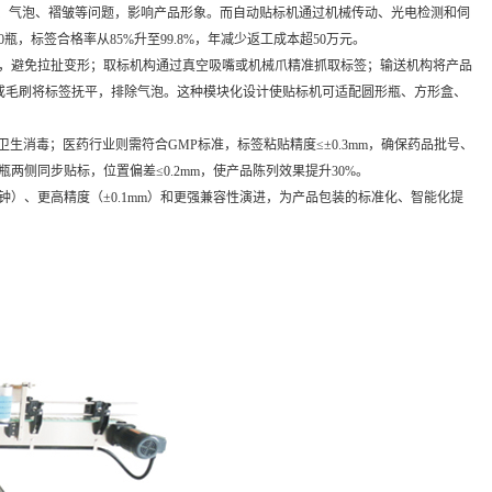
标、气泡、褶皱等问题，影响产品形象。而自动贴标机通过机械传动、光电检测和伺
，标签合格率从85%升至99.8%，年减少返工成本超50万元。
，避免拉扯变形；取标机构通过真空吸嘴或机械爪精准抓取标签；输送机构将产品
或毛刷将标签抚平，排除气泡。这种模块化设计使贴标机可适配圆形瓶、方形盒、
消毒；医药行业则需符合GMP标准，标签粘贴精度≤±0.3mm，确保药品批号、
侧同步贴标，位置偏差≤0.2mm，使产品陈列效果提升30%。
钟）、更高精度（±0.1mm）和更强兼容性演进，为产品包装的标准化、智能化提