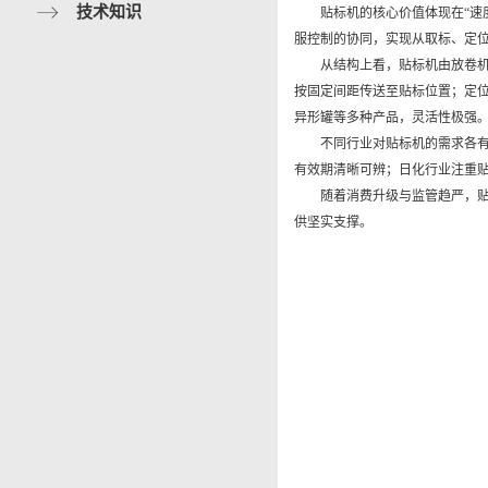
技术知识
贴标机的核心价值体现在“速度与
服控制的协同，实现从取标、定位到
从结构上看，贴标机由放卷机构
按固定间距传送至贴标位置；定
异形罐等多种产品，灵活性极强
不同行业对贴标机的需求各有侧重
有效期清晰可辨；日化行业注重贴
随着消费升级与监管趋严，贴标机
供坚实支撑。