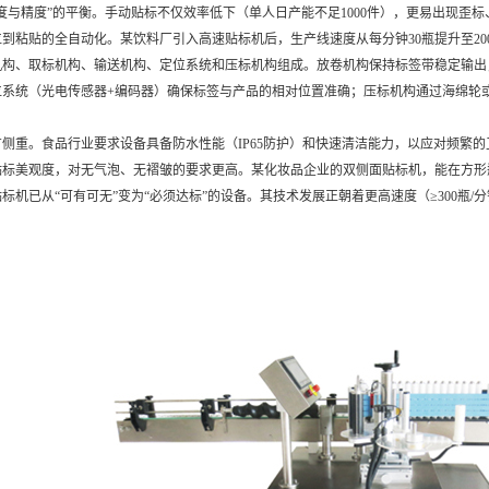
精度”的平衡。手动贴标不仅效率低下（单人日产能不足1000件），更易出现歪
粘贴的全自动化。某饮料厂引入高速贴标机后，生产线速度从每分钟30瓶提升至200瓶
、取标机构、输送机构、定位系统和压标机构组成。放卷机构保持标签带稳定输出
位系统（光电传感器+编码器）确保标签与产品的相对位置准确；压标机构通过海绵轮
。
。食品行业要求设备具备防水性能（IP65防护）和快速清洁能力，以应对频繁的卫生
标美观度，对无气泡、无褶皱的要求更高。某化妆品企业的双侧面贴标机，能在方形瓶两
已从“可有可无”变为“必须达标”的设备。其技术发展正朝着更高速度（≥300瓶/分