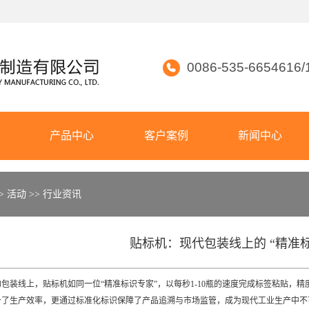
0086-535-6654616/
们
产品中心
客户案例
新闻中心
介
灯检机
>
活动
>>
行业资讯
频
贴标机
化
国际贸易
贴标机：现代包装线上的 “精准
线上，贴标机如同一位“精准标识专家”，以每秒1-10瓶的速度完成标签粘贴，精度
升了生产效率，更通过标准化标识保障了产品追溯与市场监管，成为现代工业生产中不