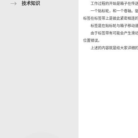
技术知识
工作过程的开始是箱子在传送带
一个贴标轮，和一个卷轴。驱动
标签在标签带上是彼此紧密相连
标签是在贴标轮与箱子移动速度
由于标签带有可能会产生滑动，
位置错误。
上述的内容就是给大家详细的讲