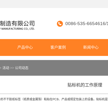
0086-535-6654616/
们
产品中心
客户案例
新闻中心
介
灯检机
>
活动
>>
公司动态
频
贴标机
化
国际贸易
贴标机的工作原理
卷的不干胶纸标签（纸质或金属箔）粘贴在PCB、产品或规定包装上的设备。贴标机