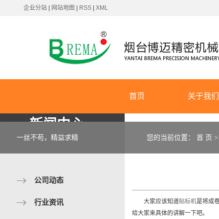
企业分站
|
网站地图
|
RSS
|
XML
首页
关于我
新闻中心
公司简
一丝不苟，精益求精
您的当前位置：
首 页
>
企业视
企业文
公司动态
行业资讯
大家应该知道
贴标机
是将成
给大家来具体的讲解一下吧。